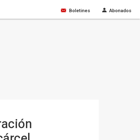
Boletines
Abonados
ración
cárcel