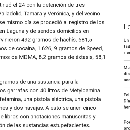
inuó el 24 con la detención de tres
lladolid, Tamara y Verónica, y del vecino
se mismo día se procedió al registro de los
L
 en Laguna y de sendos domicilios en
rvinieron 492 gramos de hachís, 681,5
Un 
tad
os de cocaína, 1.626, 9 gramos de Speed,
ri
ramos de MDMA, 8,2 gramos de éxtasis, 58,1
Mue
dis
aca
 gramos de una sustancia para la
os garrafas con 40 litros de Metyloamina
Fel
tamina, una pistola eléctrica, una pistola
Día
es y dos navajas. A esto se unen cinco
he
e libros con anotaciones manuscritas y
Pod
ión de las sustancias estupefacientes.
org