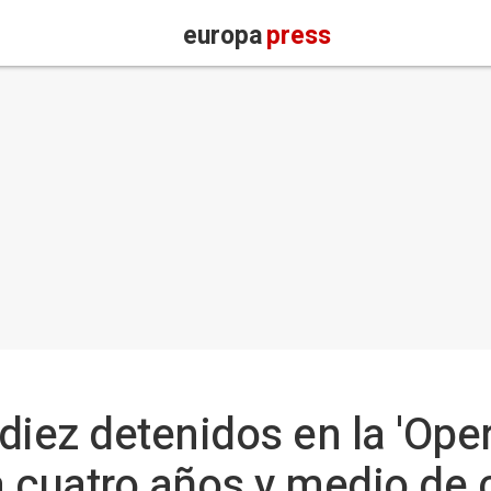
europa
press
 diez detenidos en la 'Ope
 cuatro años y medio de 