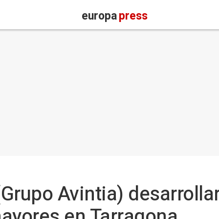
europa
press
(Grupo Avintia) desarrolla
mayores en Tarragona