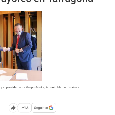
y el presidente de Grupo Avintia, Antonio Martín Jiménez
IA
Seguir en
Abrir opciones para compartir