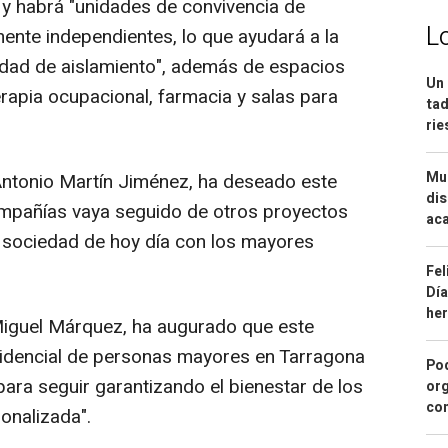
 y habrá "unidades de convivencia de
L
ente independientes, lo que ayudará a la
idad de aislamiento", además de espacios
Un 
terapia ocupacional, farmacia y salas para
tad
ri
Mue
 Antonio Martín Jiménez, ha deseado este
dis
mpañías vaya seguido de otros proyectos
aca
a sociedad de hoy día con los mayores
Fel
Día
he
iguel Márquez, ha augurado que este
esidencial de personas mayores en Tarragona
Pod
"para seguir garantizando el bienestar de los
org
con
onalizada".