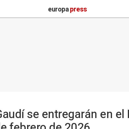
europa
press
audí se entregarán en el 
de febrero de 2026