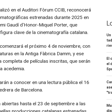
alizó en el Auditori Fòrum CCIB, reconocerá
ematográficas estrenadas durante 2025 en
L
remi Gaudí d'Honor-Miquel Porter, que
figura clave de la cinematografía catalana.
Un 
tad
s comenzará el próximo 4 de noviembre, con
ri
daturas en la Antiga Fàbrica Damm, y ese
El 
a completa de películas inscritas, que serán
el 
la acedemia.
Spa
rán a conocer en una lectura pública el 16
Can
ase
edrera de Barcelona.
"tr
abiertas hasta el 23 de septiembre a las
Mue
uellas producciones catalanas estrenadas
dis