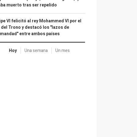
ba muerto tras ser repelido
ipe VI felicitó al rey Mohammed VI por el
 del Trono y destacó los "lazos de
rmandad" entre ambos países
Hoy
Una semana
Un mes