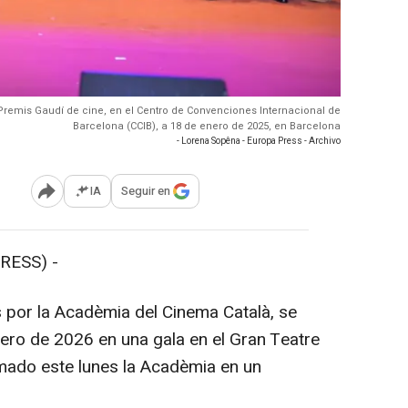
I Premis Gaudí de cine, en el Centro de Convenciones Internacional de
Barcelona (CCIB), a 18 de enero de 2025, en Barcelona
- Lorena Sopêna - Europa Press - Archivo
IA
Seguir en
Abrir opciones para compartir
RESS) -
 por la Acadèmia del Cinema Català, se
ero de 2026 en una gala en el Gran Teatre
rmado este lunes la Acadèmia en un