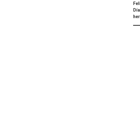
Fel
Día
he