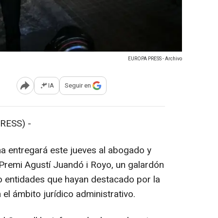
EUROPA PRESS - Archivo
IA
Seguir en
Abrir opciones para compartir
RESS) -
na entregará este jueves al abogado y
 Premi Agustí Juandó i Royo, un galardón
 entidades que hayan destacado por la
el ámbito jurídico administrativo.