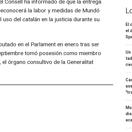
l Consell ha informado de que la entrega
L
 reconocerá la labor y medidas de Mundó
 uso del catalán en la justicia durante su
El 
el 
Spa
utado en el Parlament en enero tras ser
Un 
 septiembre tomó posesión como miembro
tad
 el órgano consultivo de la Generalitat
ri
Can
ase
"tr
Mue
dis
aca