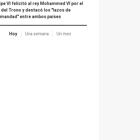
ipe VI felicitó al rey Mohammed VI por el
 del Trono y destacó los "lazos de
rmandad" entre ambos países
Hoy
Una semana
Un mes