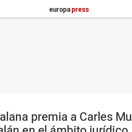
europa
press
alana premia a Carles Mu
lán en el ámbito jurídico