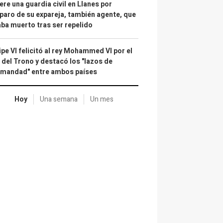
re una guardia civil en Llanes por
paro de su expareja, también agente, que
ba muerto tras ser repelido
ipe VI felicitó al rey Mohammed VI por el
 del Trono y destacó los "lazos de
rmandad" entre ambos países
Hoy
Una semana
Un mes