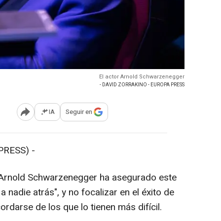
El actor Arnold Schwarzenegger
- DAVID ZORRAKINO - EUROPA PRESS
IA
Seguir en
Abrir opciones para compartir
PRESS) -
co Arnold Schwarzenegger ha asegurado este
 a nadie atrás", y no focalizar en el éxito de
ordarse de los que lo tienen más difícil.