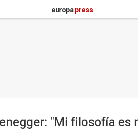
europa
press
negger: "Mi filosofía es 