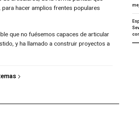
mej
e, para hacer amplios frentes populares
Esp
Sev
ble que no fuésemos capaces de articular
con
istido, y ha llamado a construir proyectos a
 temas