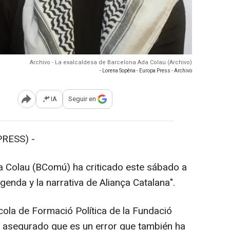
Archivo - La exalcaldesa de Barcelona Ada Colau (Archivo)
- Lorena Sopêna - Europa Press - Archivo
IA
Seguir en
Abrir opciones para compartir
PRESS) -
a Colau (BComú) ha criticado este sábado a
enda y la narrativa de Aliança Catalana".
cola de Formació Política de la Fundació
ha asegurado que es un error que también ha