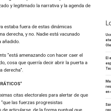
ado y legitimado la narrativa y la agenda de
L
a estaba fuera de estas dinámicas
ma derecha, y no. Nadie está vacunado
Ucr
ata
a añadido.
Ole
nts "está amenazando con hacer caer el
El 
o, cosa que querría decir abrir la puerta a
esp
Ta
a derecha".
Mar
RÁTICOS"
res
en 
ximas citas electorales para alertar de que
 "que las fuerzas progresistas
Sán
de articularse, de la forma puntual que
rec