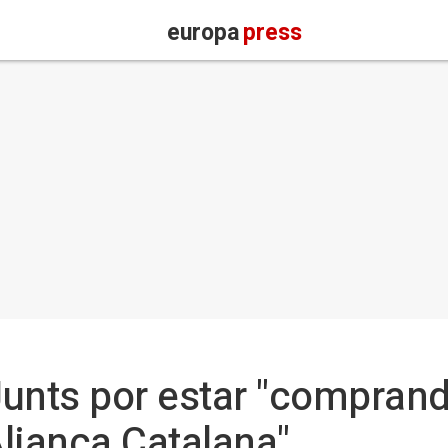
europa
press
 Junts por estar "compran
Aliança Catalana"