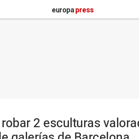
europa
press
 robar 2 esculturas valor
e galerías de Barcelona