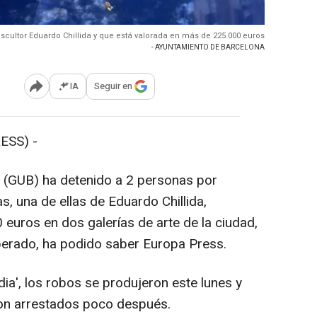
escultor Eduardo Chillida y que está valorada en más de 225.000 euros
- AYUNTAMIENTO DE BARCELONA
IA
Seguir en
Abrir opciones para compartir
ESS) -
 (GUB) ha detenido a 2 personas por
, una de ellas de Eduardo Chillida,
 euros en dos galerías de arte de la ciudad,
uperado, ha podido saber Europa Press.
a', los robos se produjeron este lunes y
on arrestados poco después.