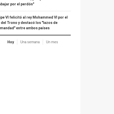
abajar por el perdón"
ipe VI felicitó al rey Mohammed VI por el
 del Trono y destacó los "lazos de
rmandad" entre ambos países
Hoy
Una semana
Un mes