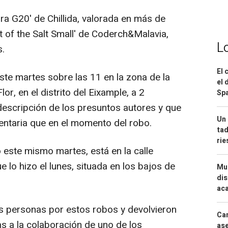
rra G20' de Chillida, valorada en más de
nt of the Salt Small' de Coderch&Malavia,
L
.
El 
este martes sobre las 11 en la zona de la
el 
r, en el distrito del Eixample, a 2
Spa
descripción de los presuntos autores y que
Un 
entaria que en el momento del robo.
tad
ri
 este mismo martes, está en la calle
e lo hizo el lunes, situada en los bajos de
Mue
dis
aca
s personas por estos robos y devolvieron
Can
s a la colaboración de uno de los
ase