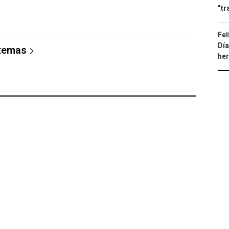
"tr
Fel
Día
 temas
he