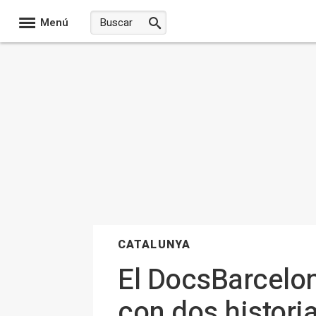
Menú
CATALUNYA
El DocsBarcelon
con dos historia