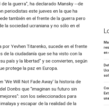
 de la guerra", ha declarado Mansky --de
n periodistas este jueves en la que ha
ede también en el frente de la guerra pero
de la sociedad ucraniana y no sólo en el
L
Mar
a por Yevhen Titarenko, sucede en el frente
res
en 
ias de la ciudadanía que se ha visto con la
u país y la libertad" y se convierten, según
Det
que protege la paz en Europa.
Ucr
so
n 'We Will Not Fade Away' la historia de
Cor
 del Donbs que "imaginan su futuro sin
Ext
mejores": son los seleccionados para
una
Himalaya y escapar de la realidad de la