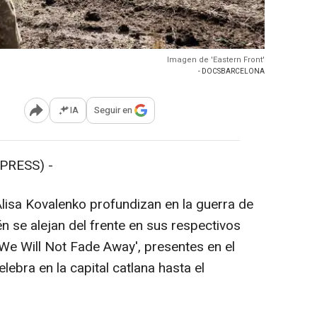
Imagen de 'Eastern Front'
- DOCSBARCELONA
IA
Seguir en
Abrir opciones para compartir
PRESS) -
Alisa Kovalenko profundizan en la guerra de
n se alejan del frente en sus respectivos
'We Will Not Fade Away', presentes en el
lebra en la capital catlana hasta el