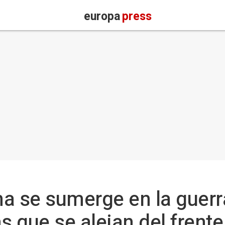
europa
press
a se sumerge en la guerr
s que se alejan del frente