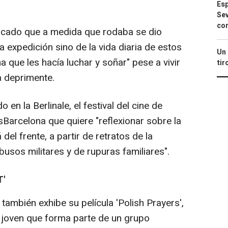
Esp
Sev
con
licado que a medida que rodaba se dio
la expedición sino de la vida diaria de estos
Un 
a que les hacía luchar y soñar" pese a vivir
tir
ía deprimente.
en la Berlinale, el festival del cine de
csBarcelona que quiere "reflexionar sobre la
del frente, a partir de retratos de la
busos militares y de rupuras familiares".
T'
ambién exhibe su película 'Polish Prayers',
 joven que forma parte de un grupo