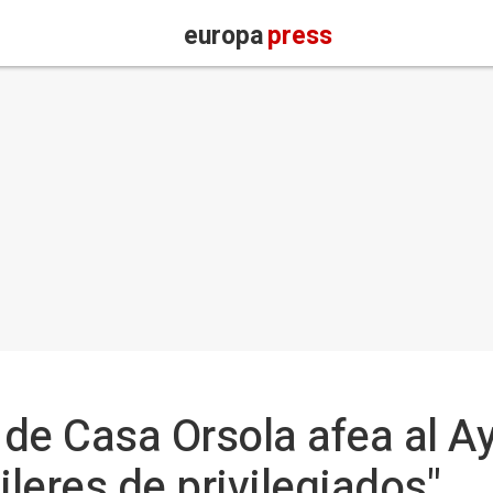
europa
press
o de Casa Orsola afea al 
ileres de privilegiados"