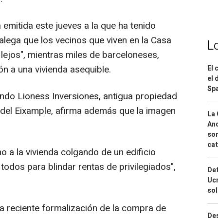
 emitida este jueves a la que ha tenido
alega que los vecinos que viven en la Casa
L
 lejos", mientras miles de barceloneses,
ón a una vivienda asequible.
El 
el 
Spa
ondo Lioness Inversiones, antigua propiedad
to del Eixample, afirma además que la imagen
La 
And
sor
cat
 a la vivienda colgando de un edificio
odos para blindar rentas de privilegiados",
Det
Ucr
so
la reciente formalización de la compra de
Des