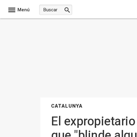
Menú
CATALUNYA
El expropietari
que "blinde alqu