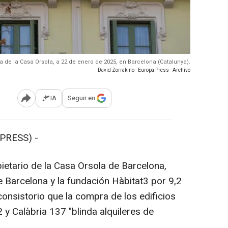
a de la Casa Orsola, a 22 de enero de 2025, en Barcelona (Catalunya).
- David Zorrakino - Europa Press - Archivo
IA
Seguir en
Abrir opciones para compartir
PRESS) -
pietario de la Casa Orsola de Barcelona,
e Barcelona y la fundación Hàbitat3 por 9,2
consistorio que la compra de los edificios
 y Calàbria 137 "blinda alquileres de
.