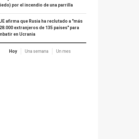
iedo) por el incendio de una parrilla
UE afirma que Rusia ha reclutado a "más
28.000 extranjeros de 135 países" para
batir en Ucrania
Hoy
Una semana
Un mes