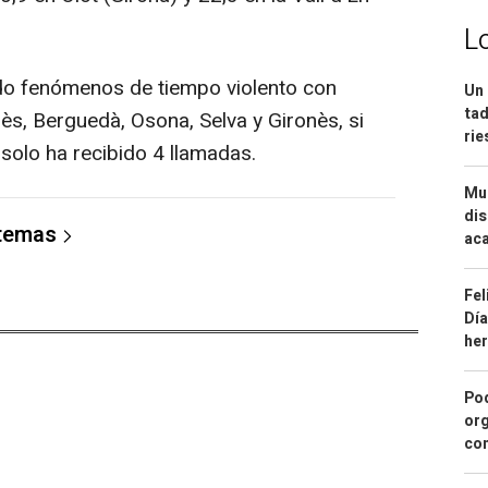
L
ido fenómenos de tiempo violento con
Un 
tad
llès, Berguedà, Osona, Selva y Gironès, si
ri
solo ha recibido 4 llamadas.
Mue
dis
 temas
aca
Fel
Día
he
Pod
org
con