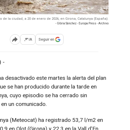
tro de la ciudad, a 20 de enero de 2026, en Girona, Catalunya (España).
- Glòria Sánchez - Europa Press - Archivo
IA
Seguir en
Abrir opciones para compartir
 -
 ha desactivado este martes la alerta del plan
 que se han producido durante la tarde en
ya, cuyo episodio se ha cerrado sin
a en un comunicado.
unya (Meteocat) ha registrado 53,7 l/m2 en
,9 en Olot (Girona) y 22,3 en la Vall d'En