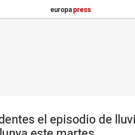
europa
press
identes el episodio de lluv
lunya este martes