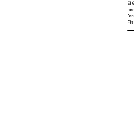
El 
nie
"en
Fis