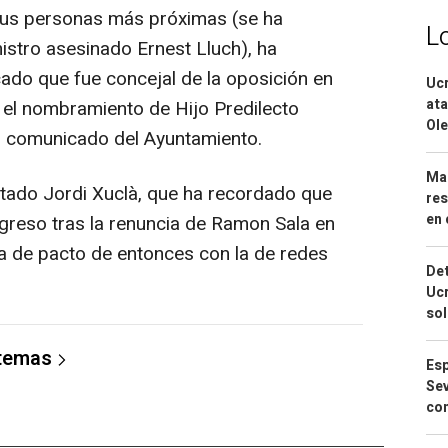
us personas más próximas (se ha
L
istro asesinado Ernest Lluch), ha
ado que fue concejal de la oposición en
Ucr
ata
a el nombramiento de Hijo Predilecto
Ole
n comunicado del Ayuntamiento.
Mar
tado Jordi Xuclà, que ha recordado que
res
en 
greso tras la renuncia de Ramon Sala en
ca de pacto de entonces con la de redes
Det
Ucr
so
 temas
Esp
Sev
con