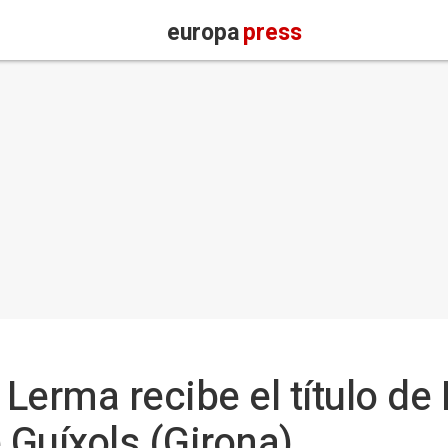
europa
press
erma recibe el título de 
 Guíxols (Girona)