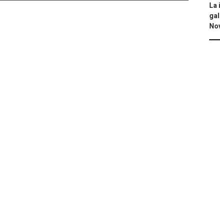
La 
gal
No