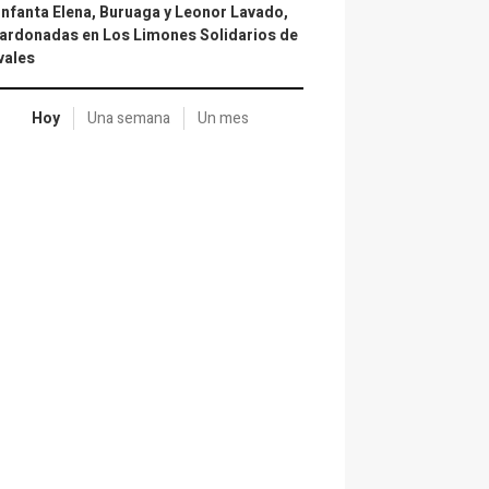
infanta Elena, Buruaga y Leonor Lavado,
ardonadas en Los Limones Solidarios de
vales
Hoy
Una semana
Un mes