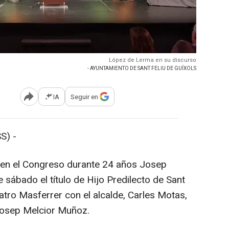
López de Lerma en su discurso
- AYUNTAMIENTO DE SANT FELIU DE GUÍXOLS
IA
Seguir en
Abrir opciones para compartir
S) -
 en el Congreso durante 24 años Josep
sábado el título de Hijo Predilecto de Sant
eatro Masferrer con el alcalde, Carles Motas,
 Josep Melcior Muñoz.