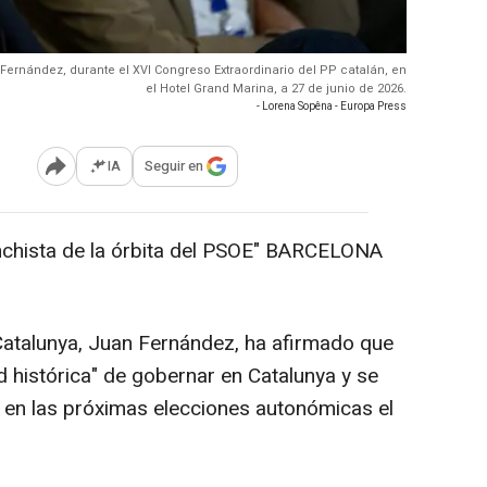
Fernández, durante el XVI Congreso Extraordinario del PP catalán, en
el Hotel Grand Marina, a 27 de junio de 2026.
- Lorena Sopêna - Europa Press
IA
Seguir en
Abrir opciones para compartir
anchista de la órbita del PSOE" BARCELONA
 Catalunya, Juan Fernández, ha afirmado que
d histórica" de gobernar en Catalunya y se
en las próximas elecciones autonómicas el