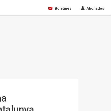
Boletines
Abonados
na
atalunya