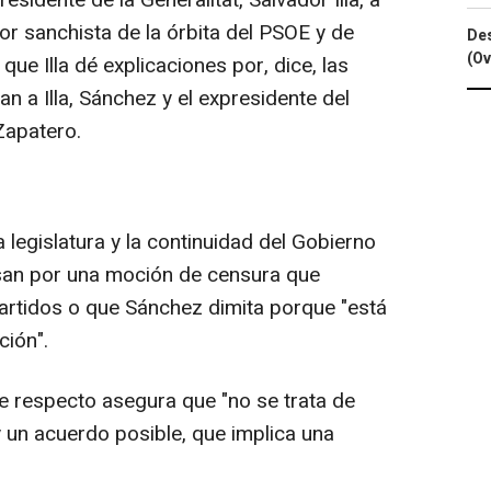
residente de la Generalitat, Salvador Illa, a
or sanchista de la órbita del PSOE y de
Des
(Ov
ue Illa dé explicaciones por, dice, las
n a Illa, Sánchez y el expresidente del
Zapatero.
 legislatura y la continuidad del Gobierno
asan por una moción de censura que
partidos o que Sánchez dimita porque "está
ción".
te respecto asegura que "no se trata de
y un acuerdo posible, que implica una
.