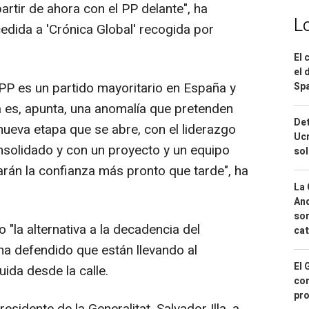
artir de ahora con el PP delante", ha
L
edida a 'Crónica Global' recogida por
El 
el 
PP es un partido mayoritario en España y
Spa
a es, apunta, una anomalía que pretenden
Det
ueva etapa que se abre, con el liderazgo
Ucr
solidado y con un proyecto y un equipo
so
darán la confianza más pronto que tarde", ha
La 
And
sor
 "la alternativa a la decadencia del
cat
 ha defendido que están llevando al
El 
uida desde la calle.
con
pro