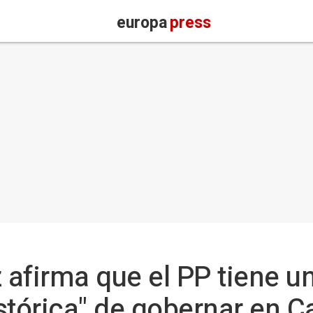
europa
press
afirma que el PP tiene u
stórica" de gobernar en C