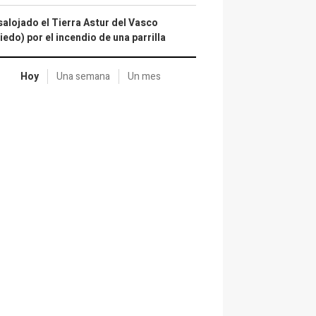
alojado el Tierra Astur del Vasco
iedo) por el incendio de una parrilla
Hoy
Una semana
Un mes