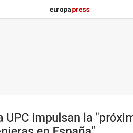
europa
press
a UPC impulsan la "próxi
enieras en España"