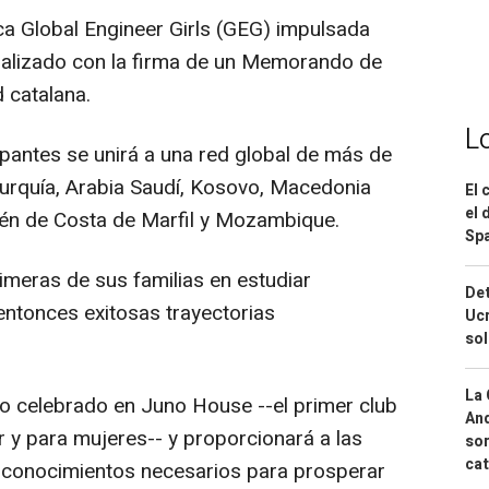
ópica Global Engineer Girls (GEG) impulsada
cializado con la firma de un Memorando de
 catalana.
L
pantes se unirá a una red global de más de
urquía, Arabia Saudí, Kosovo, Macedonia
El 
el 
én de Costa de Marfil y Mozambique.
Spa
imeras de sus familias en estudiar
Det
entonces exitosas trayectorias
Ucr
so
La 
to celebrado en Juno House --el primer club
And
 y para mujeres-- y proporcionará a las
sor
cat
y conocimientos necesarios para prosperar