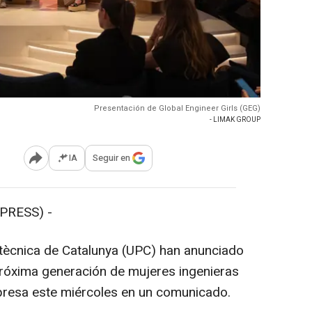
Presentación de Global Engineer Girls (GEG)
- LIMAK GROUP
IA
Seguir en
Abrir opciones para compartir
PRESS) -
litècnica de Catalunya (UPC) han anunciado
 próxima generación de mujeres ingenieras
presa este miércoles en un comunicado.