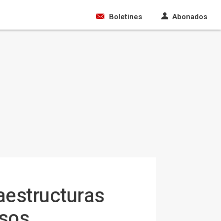
Boletines
Abonados
aestructuras
ssos