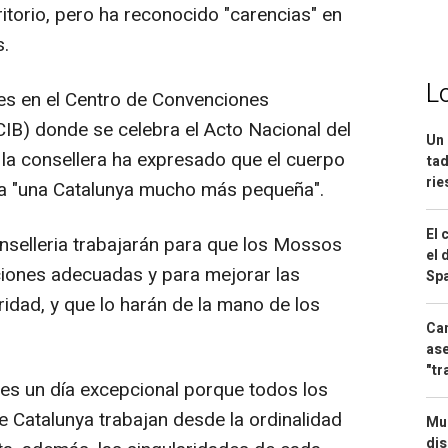
ritorio, pero ha reconocido "carencias" en
s.
L
nes en el Centro de Convenciones
CIB) donde se celebra el Acto Nacional del
Un 
 la consellera ha expresado que el cuerpo
tad
ri
 "una Catalunya mucho más pequeña".
El 
nselleria trabajarán para que los Mossos
el 
ciones adecuadas y para mejorar las
Spa
idad, y que lo harán de la mano de los
Can
ase
"tr
es un día excepcional porque todos los
 Catalunya trabajan desde la ordinalidad
Mue
dis