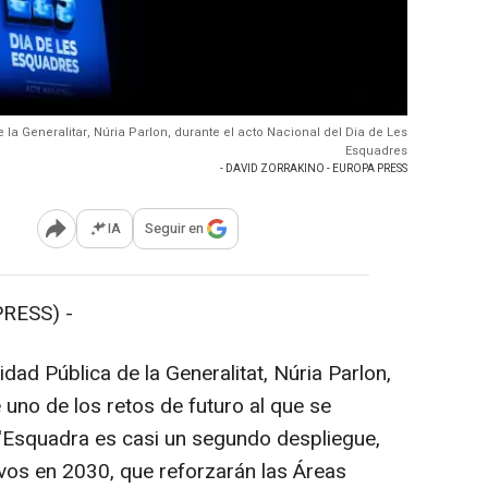
 la Generalitar, Núria Parlon, durante el acto Nacional del Dia de Les
Esquadres
- DAVID ZORRAKINO - EUROPA PRESS
IA
Seguir en
Abrir opciones para compartir
RESS) -
idad Pública de la Generalitat, Núria Parlon,
uno de los retos de futuro al que se
'Esquadra es casi un segundo despliegue,
ivos en 2030, que reforzarán las Áreas