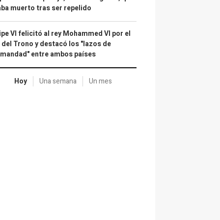
ba muerto tras ser repelido
ipe VI felicitó al rey Mohammed VI por el
 del Trono y destacó los "lazos de
rmandad" entre ambos países
Hoy
Una semana
Un mes