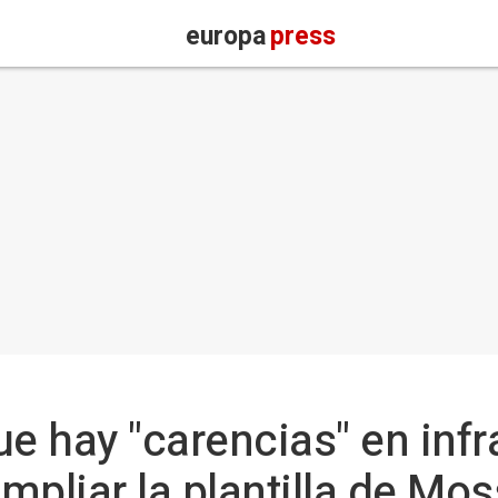
europa
press
ue hay "carencias" en infr
ampliar la plantilla de Mo