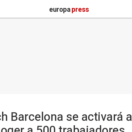
europa
press
h Barcelona se activará a
oger a 500 trabajadores