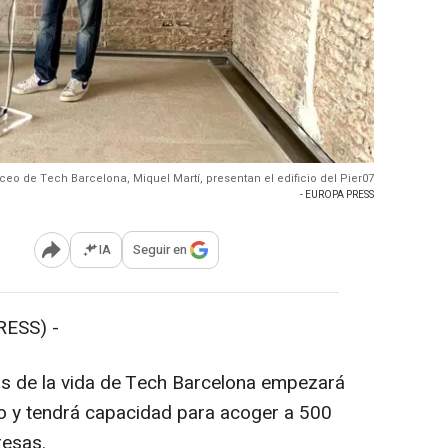
 ceo de Tech Barcelona, Miquel Martí, presentan el edificio del Pier07
- EUROPA PRESS
IA
Seguir en
Abrir opciones para compartir
RESS) -
ias de la vida de Tech Barcelona empezará
año y tendrá capacidad para acoger a 500
resas.