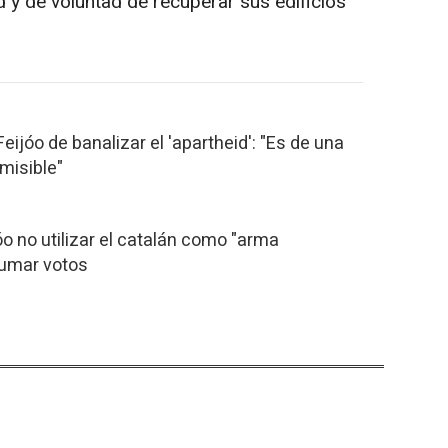
 y de voluntad de recuperar sus edificios
ijóo de banalizar el 'apartheid': "Es de una
misible"
óo no utilizar el catalán como "arma
sumar votos