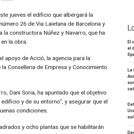
e jueves el edificio que albergará la
el número 26 de Via Laietana de Barcelona y
L
ga la constructora Núñez y Navarro, que ha
 en la obra.
El 
el 
Spa
l apoyo de Acció, la agencia para la
 la Conselleria de Empresa y Conocimiento
La 
And
sor
cat
ro, Dani Soria, ha apuntado que el objetivo
 edificio y de su entorno", y asegurar que el
Det
buenas condiciones.
Ucr
so
uadrados y ocho plantas que se habilitarán
Des