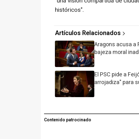
"una visión compartida de ciudad
históricos".
Artículos Relacionados
Aragons acusa a Fe
bajeza moral inad
El PSC pide a Feij
arrojadiza" para 
Contenido patrocinado