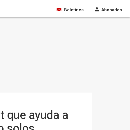
Boletines
Abonados
ot que ayuda a
o solos