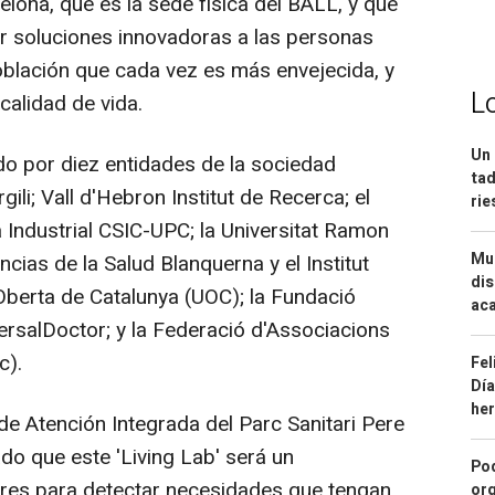
celona, que es la sede física del BALL, y que
ar soluciones innovadoras a las personas
blación que cada vez es más envejecida, y
L
calidad de vida.
Un 
do por diez entidades de la sociedad
tad
rgili; Vall d'Hebron Institut de Recerca; el
ri
a Industrial CSIC-UPC; la Universitat Ramon
Mue
ncias de la Salud Blanquerna y el Institut
dis
t Oberta de Catalunya (UOC); la Fundació
aca
versalDoctor; y la Federació d'Associacions
c).
Fel
Día
he
de Atención Integrada del Parc Sanitari Pere
cado que este 'Living Lab' será un
Pod
ores para detectar necesidades que tengan
org