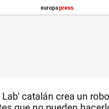
europa
press
g Lab' catalán crea un rob
tes que no pueden hacerl