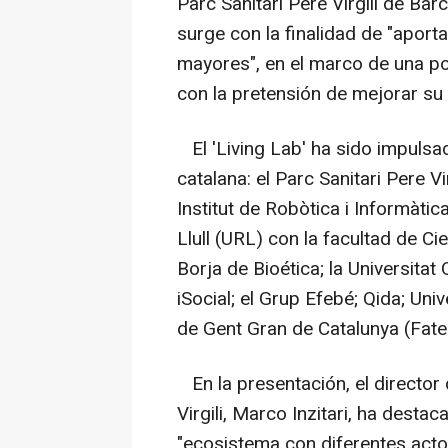
Parc Sanitari Pere Virgili de Bar
surge con la finalidad de "aport
mayores", en el marco de una po
con la pretensión de mejorar su 
El 'Living Lab' ha sido impulsa
catalana: el Parc Sanitari Pere Vi
Institut de Robòtica i Informàtic
Llull (URL) con la facultad de Cie
Borja de Bioética; la Universita
iSocial; el Grup Efebé; Qida; Uni
de Gent Gran de Catalunya (Fate
En la presentación, el director 
Virgili, Marco Inzitari, ha desta
"ecosistema con diferentes act