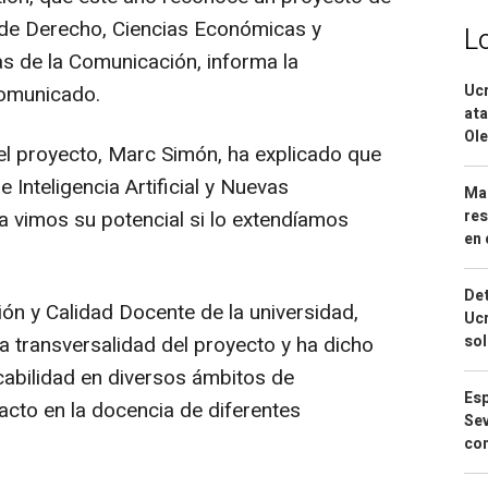
 de Derecho, Ciencias Económicas y
L
s de la Comunicación, informa la
Ucr
comunicado.
ata
Ole
del proyecto, Marc Simón, ha explicado que
e Inteligencia Artificial y Nuevas
Mar
res
 vimos su potencial si lo extendíamos
en 
Det
ión y Calidad Docente de la universidad,
Ucr
so
la transversalidad del proyecto y ha dicho
cabilidad en diversos ámbitos de
Esp
acto en la docencia de diferentes
Sev
con