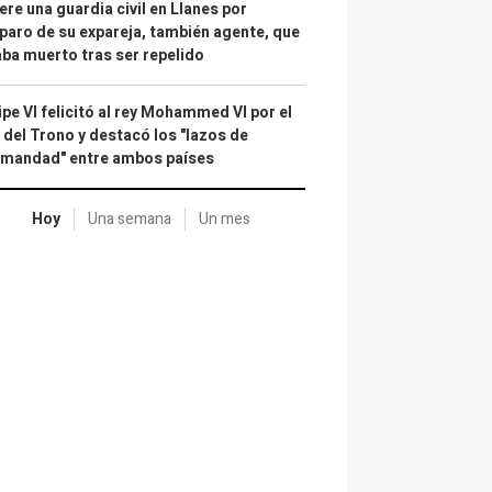
re una guardia civil en Llanes por
paro de su expareja, también agente, que
ba muerto tras ser repelido
ipe VI felicitó al rey Mohammed VI por el
 del Trono y destacó los "lazos de
rmandad" entre ambos países
Hoy
Una semana
Un mes