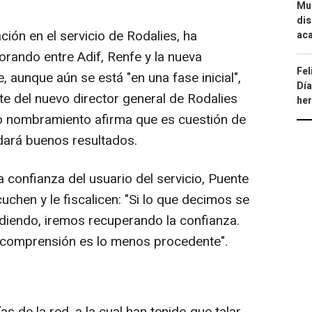
Mue
dis
ión en el servicio de Rodalies, ha
aca
rando entre Adif, Renfe y la nueva
Fel
 aunque aún se está "en una fase inicial",
Día
te del nuevo director general de Rodalies
he
yo nombramiento afirma que es cuestión de
 dará buenos resultados.
a confianza del usuario del servicio, Puente
uchen y le fiscalicen: "Si lo que decimos se
diendo, iremos recuperando la confianza.
la comprensión es lo menos procedente".
s de la red, a la cual han tenido que talar