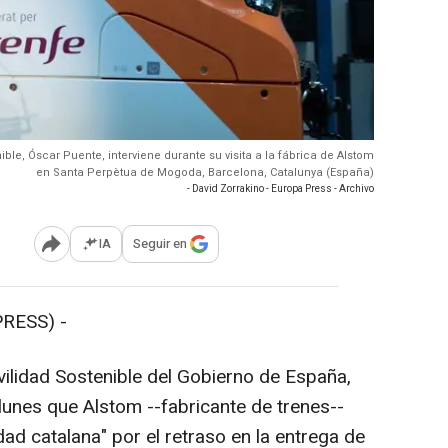
ible, Óscar Puente, interviene durante su visita a la fábrica de Alstom
en Santa Perpètua de Mogoda, Barcelona, Catalunya (España)
- David Zorrakino - Europa Press - Archivo
IA
Seguir en
Abrir opciones para compartir
RESS) -
vilidad Sostenible del Gobierno de España,
lunes que Alstom --fabricante de trenes--
dad catalana" por el retraso en la entrega de