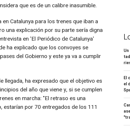
nsidera que es de un calibre inasumible.
 en Catalunya para los trenes que iban a
ero una explicación por su parte sería digna
L
ntrevista en 'El Periódico de Catalunya'
de ha explicado que los convoyes se
Un 
ases del Gobierno y este ya va a cumplir
tad
ri
El 
e llegada, ha expresado que el objetivo es
el 
ncipios del año que viene y, si se cumplen
Spa
trenes en marcha: "El retraso es una
Can
o, estarían por 70 entregados de los 111
ase
"tr