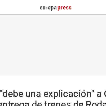
europa
press
"debe una explicación" a 
 entrega de trenes de Roda