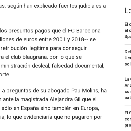
s, según han explicado fuentes judiciales a
L
El 
 los presuntos pagos que el FC Barcelona
el 
Spa
illones de euros entre 2001 y 2018-- se
etribución ilegítima para conseguir
Det
a el club blaugrana, por lo que se
Ucr
so
dministración desleal, falsedad documental,
orte.
La 
And
 a preguntas de su abogado Pau Molins, ha
sor
cat
 ante la magistrada Alejandra Gil que el
 sólo en España sino también en Europa,
El 
ia, lo que evidenciaría que no pagaron por
con
pro