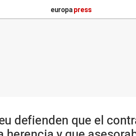
europa
press
eu defienden que el contr
a herencia y que asesorab