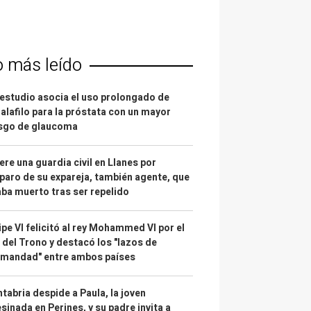
o más leído
estudio asocia el uso prolongado de
alafilo para la próstata con un mayor
esgo de glaucoma
re una guardia civil en Llanes por
paro de su expareja, también agente, que
ba muerto tras ser repelido
ipe VI felicitó al rey Mohammed VI por el
 del Trono y destacó los "lazos de
rmandad" entre ambos países
tabria despide a Paula, la joven
sinada en Perines, y su padre invita a