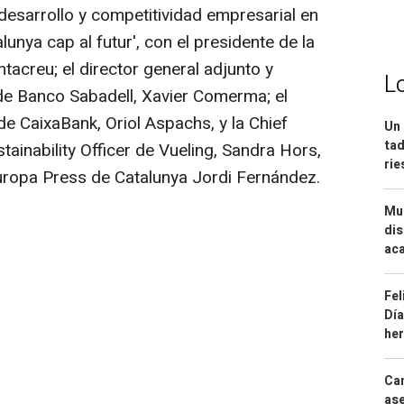
esarrollo y competitividad empresarial en
unya cap al futur', con el presidente de la
acreu; el director general adjunto y
L
a de Banco Sabadell, Xavier Comerma; el
e CaixaBank, Oriol Aspachs, y la Chief
Un 
tad
tainability Officer de Vueling, Sandra Hors,
ri
ropa Press de Catalunya Jordi Fernández.
Mue
dis
aca
Fel
Día
he
Can
ase