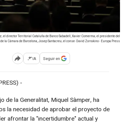
; el director Territorial Cataluña de Banco Sabadell, Xavier Comerma; el presidente del
de la Cámara de Barcelona, Josep Santacreu; el conse- David Zorrakino - Europa Press
IA
Seguir en
Abrir opciones para compartir
PRESS) -
o de la Generalitat, Miquel Sàmper, ha
os la necesidad de aprobar el proyecto de
 afrontar la "incertidumbre" actual y