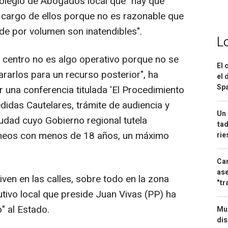
olegio de Abogados local que "hay que
e cargo de ellos porque no es razonable que
de por volumen son inatendibles".
L
n centro no es algo operativo porque no se
El 
rarlos para un recurso posterior", ha
el 
Spa
 una conferencia titulada 'El Procedimiento
idas Cautelares, trámite de audiencia y
Un 
udad cuyo Gobierno regional tutela
tad
áneos con menos de 18 años, un máximo
ri
Can
ase
ven en las calles, sobre todo en la zona
"tr
utivo local que preside Juan Vivas (PP) ha
" al Estado.
Mue
dis