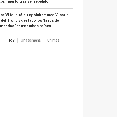
ba muerto tras ser repelido
ipe VI felicitó al rey Mohammed VI por el
 del Trono y destacó los "lazos de
rmandad" entre ambos países
Hoy
Una semana
Un mes