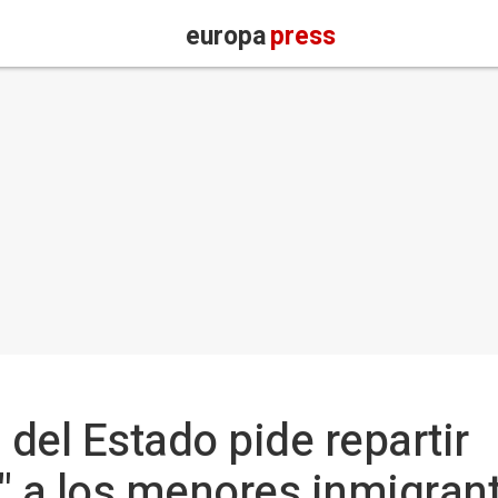
europa
press
 del Estado pide repartir
" a los menores inmigran