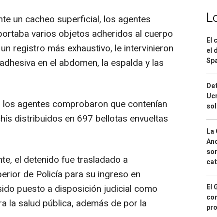
L
nte un cacheo superficial, los agentes
ortaba varios objetos adheridos al cuerpo
El 
un registro más exhaustivo, le intervinieron
el 
Spa
adhesiva en el abdomen, la espalda y las
Det
Ucr
s, los agentes comprobaron que contenían
so
ís distribuidos en 697 bellotas envueltas
La 
And
sor
nte, el detenido fue trasladado a
cat
erior de Policía para su ingreso en
ido puesto a disposición judicial como
El 
con
ra la salud pública, además de por la
pro