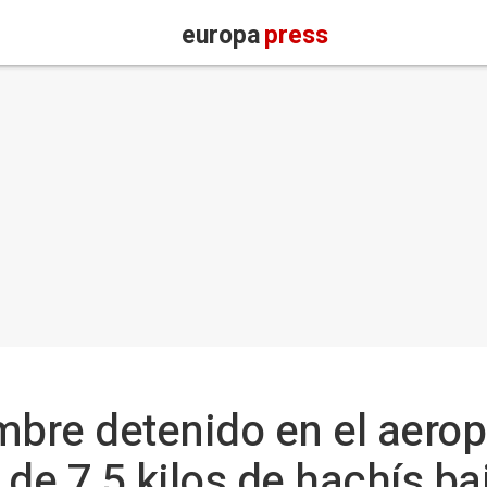
europa
press
mbre detenido en el aerop
de 7,5 kilos de hachís ba