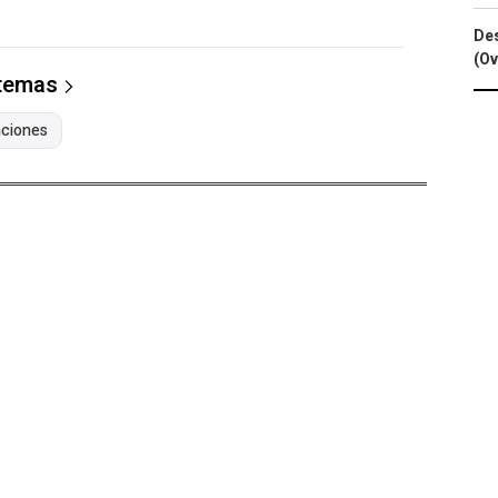
Des
(Ov
 temas
ciones