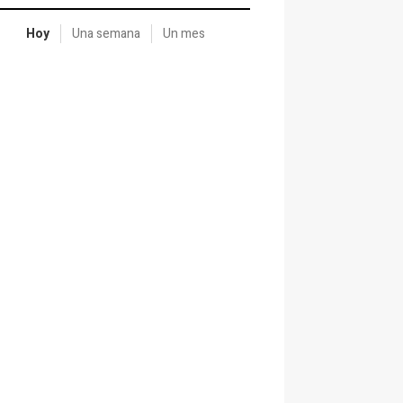
Hoy
Una semana
Un mes