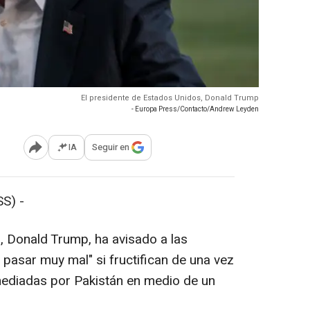
El presidente de Estados Unidos, Donald Trump
- Europa Press/Contacto/Andrew Leyden
IA
Seguir en
Abrir opciones para compartir
S) -
, Donald Trump, ha avisado a las
a pasar muy mal" si fructifican de una vez
mediadas por Pakistán en medio de un