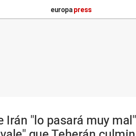
europa
press
 Irán "lo pasará muy mal"
vale" que Teherán culmin