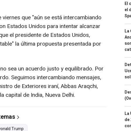
El 
el 
Spa
e viernes que "aún se está intercambiando
on Estados Unidos para intentar alcanzar
La 
que el presidente de Estados Unidos,
And
table" la última propuesta presentada por
sor
cat
Det
o sea un acuerdo justo y equilibrado. Por
Ucr
erdo. Seguimos intercambiando mensajes,
so
istro de Exteriores iraní, Abbas Araqchi,
Des
a capital de India, Nueva Delhi.
(Ov
La 
 temas
de 
com
Donald Trump