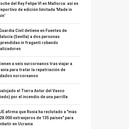
coche del Rey Felipe VI en Mallorca: así es
deportivo de edición limitada 'Made in
in'
Guardia Civil detiene en Fuentes de
alucía (Sevilla) a dos personas
prendidas in fraganti robando
alizadores
ienen a seis surcoreanos tras viajar a
ania para tratar la repatriación de
ldados norcoreanos
alojado el Tierra Astur del Vasco
iedo) por el incendio de una parrilla
UE afirma que Rusia ha reclutado a "más
28.000 extranjeros de 135 países" para
batir en Ucrania