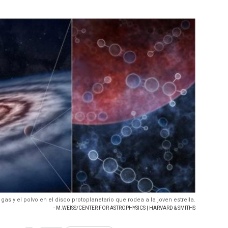
 gas y el polvo en el disco protoplanetario que rodea a la joven estrella.
- M.WEISS/CENTER FOR ASTROPHYSICS | HARVARD & SMITHS