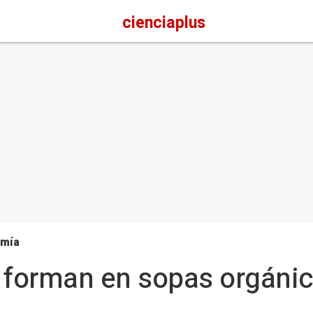
cienciaplus
omía
e forman en sopas orgáni