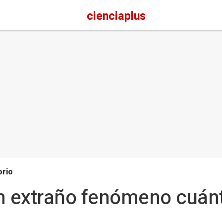
cienciaplus
orio
n extraño fenómeno cuánt