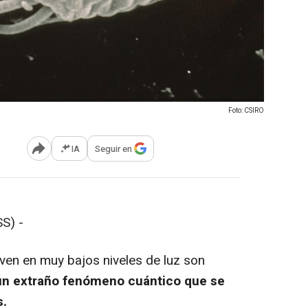
Foto: CSIRO
IA
Seguir en
Abrir opciones para compartir
ESS) -
en en muy bajos niveles de luz son
un extraño fenómeno cuántico que se
s.