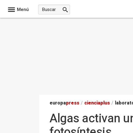
Menú
europa
press
/
ciencia
plus
/
laborat
Algas activan u
fotosíntesis