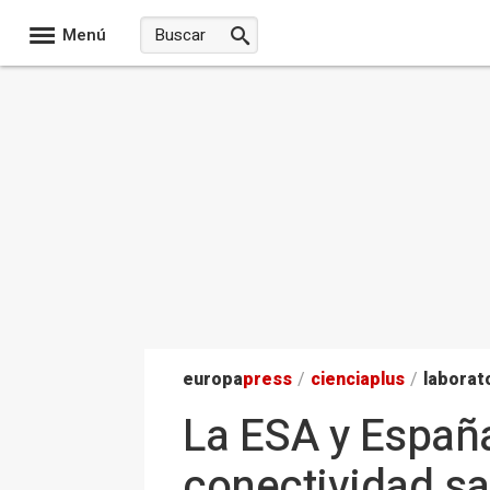
Menú
europa
press
/
ciencia
plus
/
laborat
La ESA y España
conectividad sat