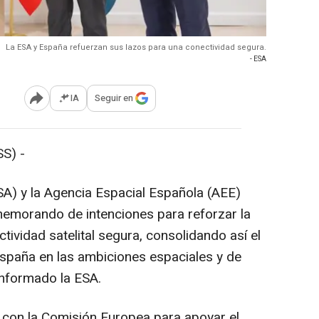
La ESA y España refuerzan sus lazos para una conectividad segura.
- ESA
IA
Seguir en
Abrir opciones para compartir
S) -
A) y la Agencia Espacial Española (AEE)
memorando de intenciones para reforzar la
ividad satelital segura, consolidando así el
España en las ambiciones espaciales y de
informado la ESA.
con la Comisión Europea para apoyar el