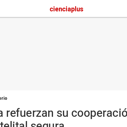
cienciaplus
orio
 refuerzan su cooperaci
elital segura