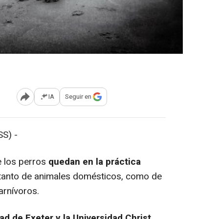
IA
Seguir en
Abrir opciones para compartir
S) -
 los perros
quedan en la práctica
 tanto de animales domésticos, como de
arnívoros.
ad de Exeter y la Universidad Christ