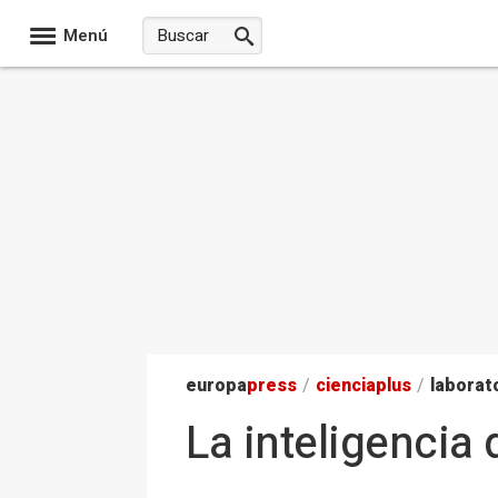
Menú
europa
press
/
ciencia
plus
/
laborat
La inteligencia 