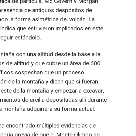
ica de partícula, Mc Govern y Morgan
presencia de antiguos despositos de
o la forma asimétrica del volcán. La
indica que estuvieron implicados en este
eguir estándolo.
taña con una altitud desde la base a la
 de altitud y que cubre un área de 600
tíficos sospechan que un proceso
ión de la montaña y dicen que si fueran
oeste de la montaña y empezar a excavar,
ientos de arcilla depositadas allí durante
a montaña adquiriera su forma actual.
a encontrado múltiples evidencias de
 teoría previa de que el Monte Olimpo se