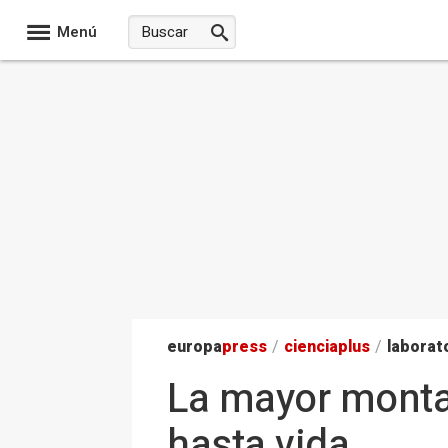
Menú
europa
press
/
ciencia
plus
/
laborat
La mayor monta
hasta vida