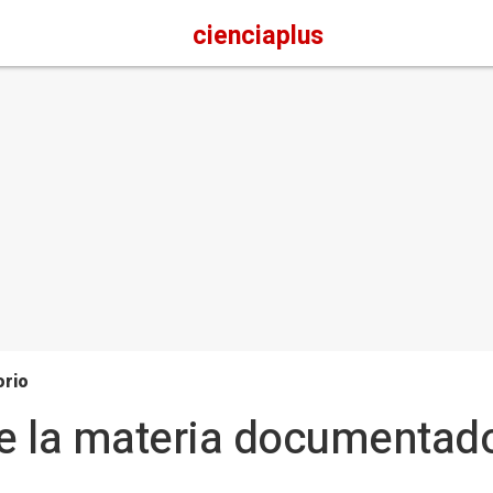
cienciaplus
orio
 la materia documentado: