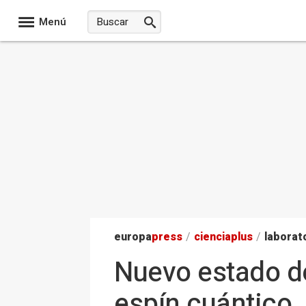
Menú
europa
press
/
ciencia
plus
/
laborat
Nuevo estado de
espín cuántico