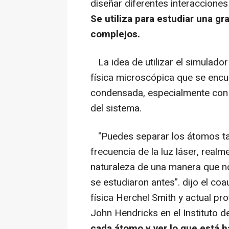
diseñar diferentes interacciones
Se utiliza para estudiar una g
complejos.
La idea de utilizar el simulado
física microscópica que se encu
condensada, especialmente con l
del sistema.
"Puedes separar los átomos ta
frecuencia de la luz láser, real
naturaleza de una manera que no
se estudiaron antes". dijo el co
física Herchel Smith y actual pr
John Hendricks en el Instituto 
cada átomo y ver lo que está h