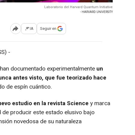
Laboratorio del Harvard Quantum Initiative
- HARVARD UNIVERSITY
IA
Seguir en
Abrir opciones para compartir
S) -
e han documentado experimentalmente
un
unca antes visto, que fue teorizado hace
do de espín cuántico.
evo estudio en la revista Science
y marca
d de producir este estado elusivo bajo
sión novedosa de su naturaleza