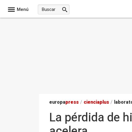
Menú
europa
press
/
ciencia
plus
/
laborat
La pérdida de h
acelera