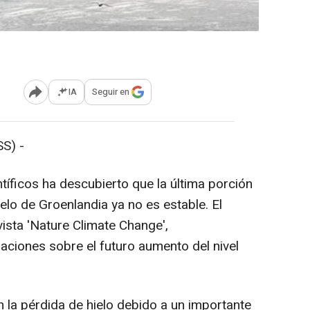
IA
Seguir en
Abrir opciones para compartir
S) -
tíficos ha descubierto que la última porción
ielo de Groenlandia ya no es estable. El
vista 'Nature Climate Change',
aciones sobre el futuro aumento del nivel
 la pérdida de hielo debido a un importante