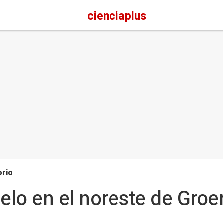
cienciaplus
orio
ielo en el noreste de Groe