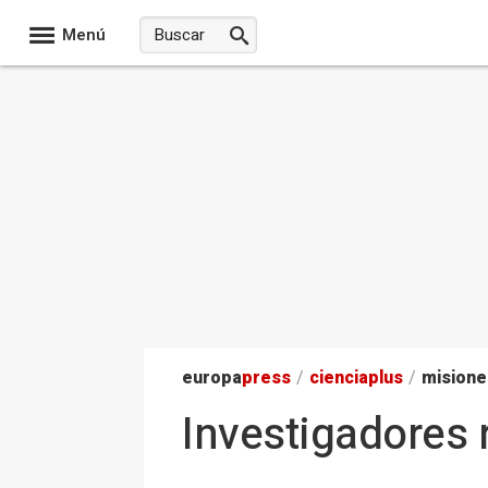
Menú
europa
press
/
ciencia
plus
/
misione
Investigadores r