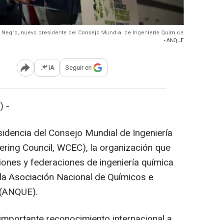
 Negro, nuevo presidente del Consejo Mundial de Ingeniería Química
- ANQUE
IA
Seguir en
Abrir opciones para compartir
 -
idencia del Consejo Mundial de Ingeniería
ring Council, WCEC), la organización que
iones y federaciones de ingeniería química
la Asociación Nacional de Químicos e
 (ANQUE).
importante reconocimiento internacional a