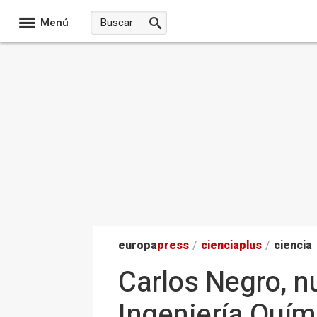
Menú
europa
press
/
ciencia
plus
/
ciencia
Carlos Negro, n
Ingeniería Quím