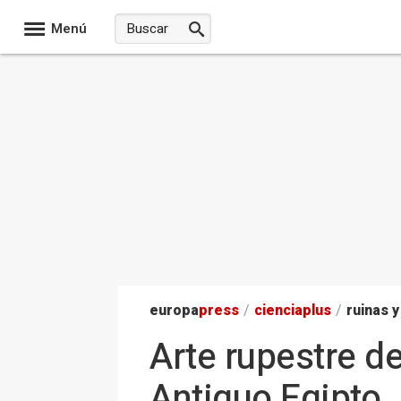
Menú
europa
press
/
ciencia
plus
/
ruinas y
Arte rupestre de
Antiguo Egipto