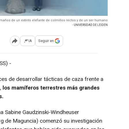
maños de un extinto elefante de colmillos rectos y de un ser humano
- UNIVERSIDAD DE LEIDEN
IA
Seguir en
Abrir opciones para compartir
S) -
s de desarrollar tácticas de caza frente a
s,
los mamíferos terrestres más grandes
s.
a Sabine Gaudzinski-Windheuser
rg de Maguncia) comenzó su investigación