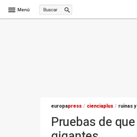
Menú
europa
press
/
ciencia
plus
/
ruinas y
Pruebas de que 
gigantes