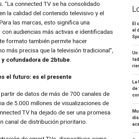
s. “La
connected TV
se ha consolidado
L
la calidad del contenido televisivo y el
 Para las marcas, esto significa una
El 
el 
 con audiencias más activas e identificadas
Spa
este formato también permite hacer
más precisa que la televisión tradicional”,
Un 
 y cofundadora de 2btube
.
tad
ri
s el futuro: es el presente
La 
de 
 a partir de datos de más de 700 canales de
com
 de 5.000 millones de visualizaciones de
Mue
nnected TV
ha dejado de ser una promesa
dis
 canal de distribución prioritario.
aca