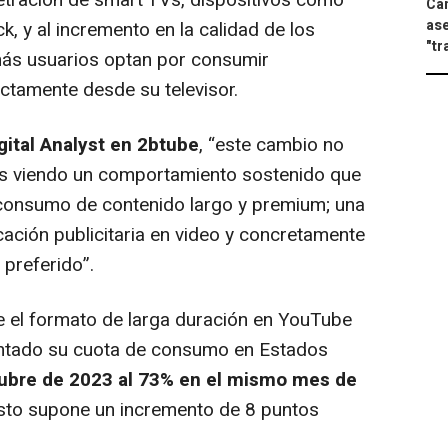
netración de smart TVs, dispositivos como
Can
ase
k, y al incremento en la calidad de los
"tr
más usuarios optan por consumir
tamente desde su televisor.
gital Analyst en 2btube
, “este cambio no
mos viendo un comportamiento sostenido que
al consumo de contenido largo y premium; una
icación publicitaria en video y concretamente
 preferido”.
que el formato de larga duración en YouTube
ntado su cuota de consumo en Estados
ubre de 2023 al 73% en el mismo mes de
 Esto supone un incremento de 8 puntos