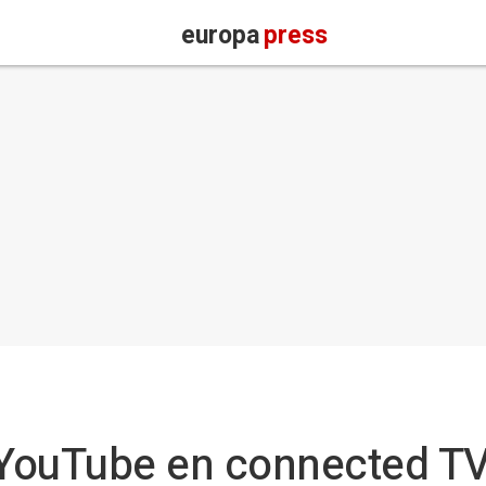
europa
press
 YouTube en connected T