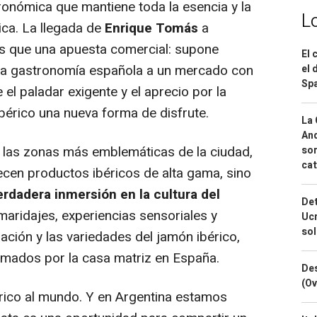
ronómica que mantiene toda la esencia y la
L
rica. La llegada de
Enrique Tomás
a
s que una apuesta comercial: supone
El 
 la gastronomía española a un mercado con
el 
Spa
 el paladar exigente y el aprecio por la
ibérico una nueva forma de disfrute
.
La 
And
 las zonas más emblemáticas de la ciudad,
sor
cat
recen productos ibéricos de alta gama, sino
erdadera inmersión en la cultura del
Det
maridajes, experiencias sensoriales y
Ucr
so
ración y las variedades del jamón ibérico,
rmados por la casa matriz en España.
Des
(Ov
rico al mundo. Y en Argentina estamos