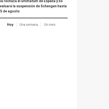
lia rechaza el ultimátum de España y no
valuará la suspensión de Schengen hasta
15 de agosto
Hoy
Una semana
Un mes