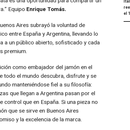
ata es una oportunidad para compartir un
Ita
ree
ra.” Equipo
Enrique Tomás.
el 
uenos Aires subrayó la voluntad de
co entre España y Argentina, llevando lo
a a un público abierto, sofisticado y cada
os
premium
.
ición como embajador del jamón en el
ue todo el mundo descubra, disfrute y se
do manteniéndose fiel a su filosofía:
zas que llegan a Argentina pasan por el
e control que en España. Si una pieza no
món que se sirve en Buenos Aires
omiso y la excelencia de la marca.