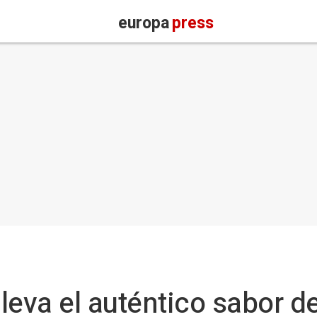
europa
press
leva el auténtico sabor d