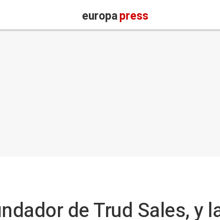
europa
press
undador de Trud Sales, y 