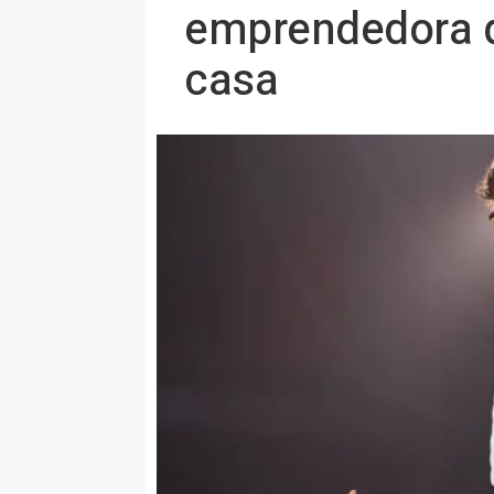
emprendedora q
casa