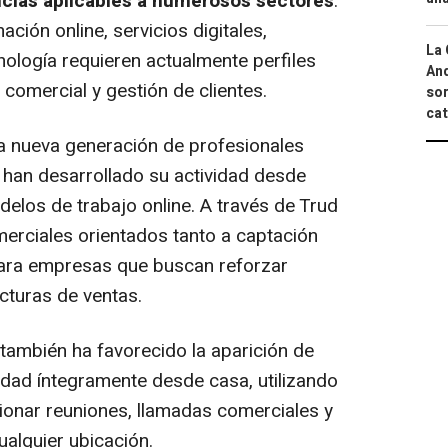
cias aplicables a numerosos sectores
.
mación
online
, servicios digitales,
La 
nología requieren actualmente perfiles
And
comercial y gestión de clientes.
sor
cat
a nueva generación de profesionales
e han desarrollado su actividad desde
delos de trabajo
online
. A través de Trud
merciales orientados tanto a captación
ara empresas que buscan reforzar
cturas de ventas.
 también ha favorecido la aparición de
vidad íntegramente desde casa, utilizando
tionar reuniones, llamadas comerciales y
ualquier ubicación.