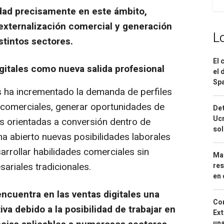
idad precisamente en este ámbito,
 externalización comercial y generación
L
stintos sectores.
El 
igitales como nueva salida profesional
el 
Spa
es ha incrementado la demanda de perfiles
comerciales, generar oportunidades de
Det
Ucr
s orientadas a conversión dentro de
so
ha abierto nuevas posibilidades laborales
arrollar habilidades comerciales sin
Mar
ariales tradicionales.
res
en 
cuentra en las ventas digitales una
Cor
va debido a la posibilidad de trabajar en
Ext
una