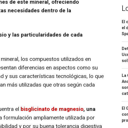
nes de este mineral, ofreciendo
L
ntas necesidades dentro de la
El 
el 
Spa
io y las particularidades de cada
Det
Ucr
mineral, los compuestos utilizados en
so
esentan diferencias en aspectos como su
d y sus características tecnológicas, lo que
La 
And
an más utilizadas que otras según cada
sor
cat
uentra el
bisglicinato de magnesio
, una
El 
con
a formulación ampliamente utilizada por
pro
ibilidad y por su buena tolerancia digestiva