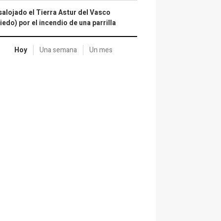
alojado el Tierra Astur del Vasco
iedo) por el incendio de una parrilla
Hoy
Una semana
Un mes