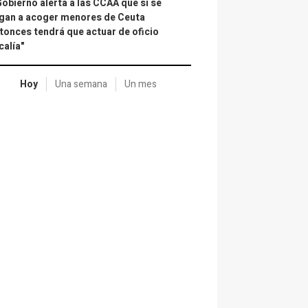
Gobierno alerta a las CCAA que si se
gan a acoger menores de Ceuta
tonces tendrá que actuar de oficio
calía"
Hoy
Una semana
Un mes