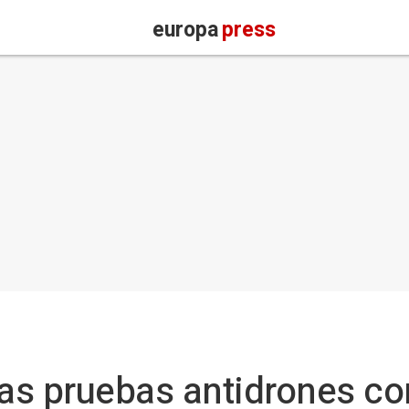
europa
press
las pruebas antidrones c