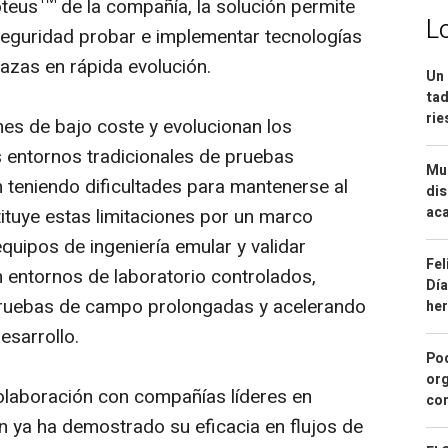
teus™ de la compañía, la solución permite
L
seguridad probar e implementar tecnologías
azas en rápida evolución.
Un 
tad
ri
nes de bajo coste y evolucionan los
 entornos tradicionales de pruebas
Mue
 teniendo dificultades para mantenerse al
dis
aca
ituye estas limitaciones por un marco
quipos de ingeniería emular y validar
Fel
 entornos de laboratorio controlados,
Día
pruebas de campo prolongadas y acelerando
he
esarrollo.
Pod
org
olaboración con compañías líderes en
con
ón ya ha demostrado su eficacia en flujos de