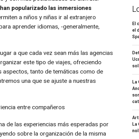
L
 han popularizado las inmersiones
rmiten a niños y niñas ir al extranjero
El 
para aprender idiomas, -generalmente,
el 
Spa
ugar a que cada vez sean más las agencias
Det
Ucr
ganizar este tipo de viajes, ofreciendo
so
s aspectos, tanto de temáticas como de
ntremos una que se ajuste a nuestras
La 
And
sor
cat
eriencia entre compañeros
Art
una de las experiencias más esperadas por
La 
nol
cayendo sobre la organización de la misma