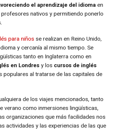
avoreciendo el aprendizaje del idioma
en
n profesores nativos y permitiendo ponerlo
.
lés para niños
se realizan en Reino Unido,
 idioma y cercanía al mismo tiempo. Se
güísticas tanto en Inglaterra como en
gl
é
s en Londres
y los
c
ursos de ingl
é
s
 populares al tratarse de las capitales de
ualquiera de los viajes mencionados, tanto
e verano como inmersiones lingüísticas,
as organizaciones que más facilidades nos
as actividades y las experiencias de las que