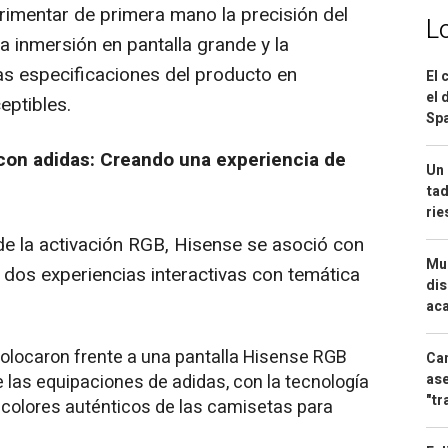
erimentar de primera mano la precisión del
L
 la inmersión en pantalla grande y la
as especificaciones del producto en
El 
el 
eptibles.
Spa
con adidas: Creando una experiencia de
Un 
tad
ri
e la activación RGB, Hisense se asoció con
Mue
r dos experiencias interactivas con temática
dis
aca
 colocaron frente a una pantalla Hisense RGB
Can
 las equipaciones de adidas, con la tecnología
ase
"tr
colores auténticos de las camisetas para