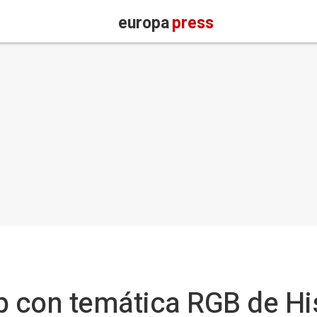
europa
press
p con temática RGB de Hi