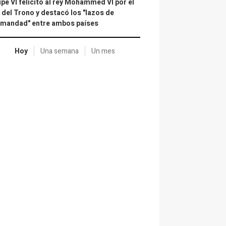
ipe VI felicitó al rey Mohammed VI por el
 del Trono y destacó los "lazos de
rmandad" entre ambos países
Hoy
Una semana
Un mes