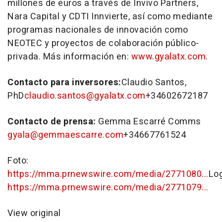
millones de euros a través de Invivo Partners,
Nara Capital y CDTI Innvierte, así como mediante
programas nacionales de innovación como
NEOTEC y proyectos de colaboración público-
privada. Más información en:
www.gyalatx.com
.
Contacto para inversores:
Claudio Santos
,
PhD
claudio.santos@gyalatx.com
+34602672187
Contacto de prensa:
Gemma Escarré Comms
gyala@gemmaescarre.com
+34667761524
Foto:
https://mma.prnewswire.com/media/2771080...
Lo
https://mma.prnewswire.com/media/2771079...
View original