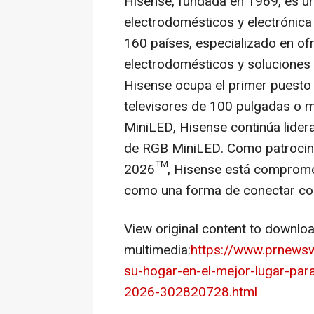
Hisense, fundada en 1969, es u
electrodomésticos y electrónic
160 países, especializado en of
electrodomésticos y soluciones 
Hisense ocupa el primer puesto 
televisores de 100 pulgadas o
MiniLED, Hisense continúa lider
de RGB MiniLED. Como patrocinad
2026™, Hisense está comprometi
como una forma de conectar con
View original content to downlo
multimedia:
https://www.prnewsw
su-hogar-en-el-mejor-lugar-para
2026-302820728.html