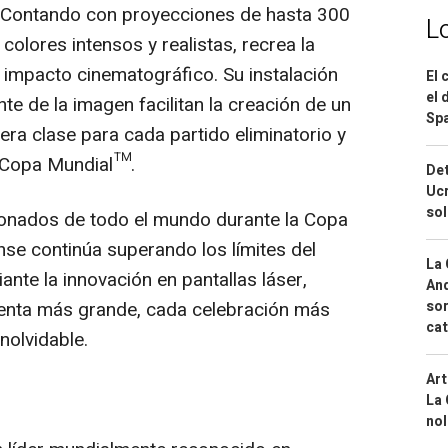
 Contando con proyecciones de hasta 300
L
 colores intensos y realistas, recrea la
impacto cinematográfico. Su instalación
El 
el 
ente de la imagen facilitan la creación de un
Spa
era clase para cada partido eliminatorio y
 Copa Mundial™.
Det
Ucr
so
icionados de todo el mundo durante la Copa
se continúa superando los límites del
La 
ante la innovación en pantallas láser,
And
ienta más grande, cada celebración más
sor
cat
nolvidable.
Art
La 
nol