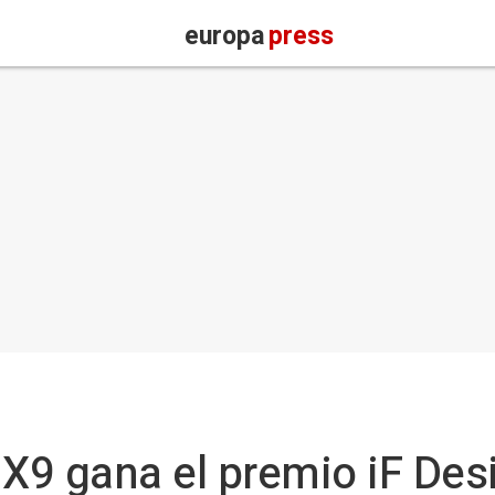
europa
press
 X9 gana el premio iF De