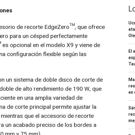
L
iones
Ucr
ccesorio de recorte EdgeZero™, que ofrece
ata
 cero para un césped perfectamente
Ole
es opcional en el modelo X9 y viene de
El 
na configuración flexible según las
esp
Ta
on un sistema de doble disco de corte de
Mar
res
doble de alto rendimiento de 190 W, que
en 
iciente en una amplia variedad de
a de corte principal permite ajustar la
Sán
rec
 mientras que el accesorio de recorte
mej
a un acabado preciso de los bordes a
(50 mm y 75 mm).