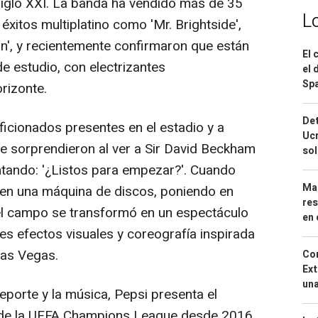
iglo XXI. La banda ha vendido más de 35
L
éxitos multiplatino como 'Mr. Brightside',
', y recientemente confirmaron que están
El 
e estudio, con electrizantes
el 
Spa
rizonte.
Det
 aficionados presentes en el estadio y a
Ucr
se sorprendieron al ver a Sir David Beckham
so
ntando: '¿Listos para empezar?'. Cuando
Mar
en una máquina de discos, poniendo en
res
, el campo se transformó en un espectáculo
en 
es efectos visuales y coreografía inspirada
Las Vegas.
Cor
Ext
una
deporte y la música, Pepsi presenta el
al de la UEFA Champions League desde 2016,