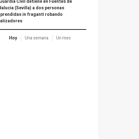
Guardia Civil detiene en Fuentes de
alucía (Sevilla) a dos personas
prendidas in fraganti robando
alizadores
Hoy
Una semana
Un mes