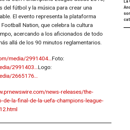
La 
del fútbol y la música para crear una
And
sor
able. El evento representa la plataforma
cat
 Football Nation, que celebra la cultura
campo, acercando a los aficionados de todo
s allá de los 90 minutos reglamentarios.
com/media/2991404...
Foto:
dia/2991403...
Logo:
dia/2665176...
w.prnewswire.com/news-releases/the-
lo-de-la-final-de-la-uefa-champions-league-
12.html