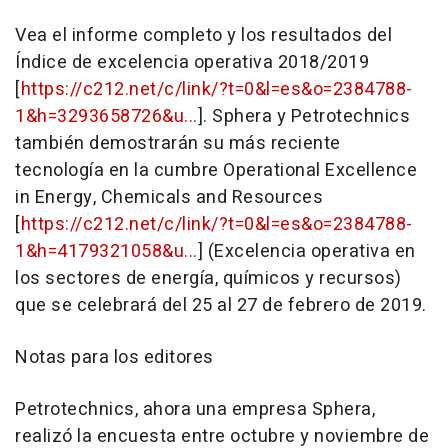
Vea el informe completo y los resultados del
Índice de excelencia operativa 2018/2019
[
https://c212.net/c/link/?t=0&l=es&o=2384788-
1&h=3293658726&u...
]. Sphera y Petrotechnics
también demostrarán su más reciente
tecnología en la cumbre Operational Excellence
in Energy, Chemicals and Resources
[
https://c212.net/c/link/?t=0&l=es&o=2384788-
1&h=4179321058&u...
] (Excelencia operativa en
los sectores de energía, químicos y recursos)
que se celebrará del 25 al 27 de febrero de 2019.
Notas para los editores
Petrotechnics, ahora una empresa Sphera,
realizó la encuesta entre octubre y noviembre de