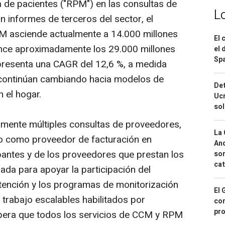
 de pacientes ("RPM") en las consultas de
L
n informes de terceros del sector, el
 asciende actualmente a 14.000 millones
El 
ance aproximadamente los 29.000 millones
el 
Spa
presenta una CAGR del 12,6 %, a medida
 continúan cambiando hacia modelos de
Det
 el hogar.
Ucr
so
almente múltiples consultas de proveedores,
La 
o como proveedor de facturación en
And
pantes y de los proveedores que prestan los
sor
cat
eñada para apoyar la participación del
atención y los programas de monitorización
El 
e trabajo escalables habilitados por
con
pro
spera que todos los servicios de CCM y RPM