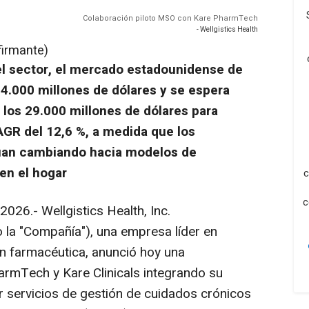
Colaboración piloto MSO con Kare PharmTech
- Wellgistics Health
firmante)
l sector, el mercado estadounidense de
.000 millones de dólares y se espera
os 29.000 millones de dólares para
AGR del 12,6 %, a medida que los
núan cambiando hacia modelos de
 en el hogar
c
c
026.- Wellgistics Health, Inc.
 la "Compañía"), una empresa líder en
ión farmacéutica, anunció hoy una
armTech y Kare Clinicals integrando su
 servicios de gestión de cuidados crónicos