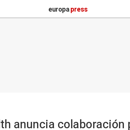
europa
press
lth anuncia colaboración