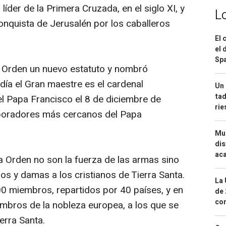
líder de la Primera Cruzada, en el siglo XI, y
L
nquista de Jerusalén por los caballeros
El 
el 
Spa
la Orden un nuevo estatuto y nombró
día el Gran maestre es el cardenal
Un 
tad
el Papa Francisco el 8 de diciembre de
ri
aboradores más cercanos del Papa
Mue
dis
aca
la Orden no son la fuerza de las armas sino
ros y damas a los cristianos de Tierra Santa.
La 
0 miembros, repartidos por 40 países, y en
de 
com
mbros de la nobleza europea, a los que se
erra Santa.