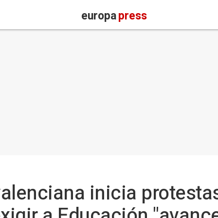
europa
press
alenciana inicia protesta
exigir a Educación "avanc