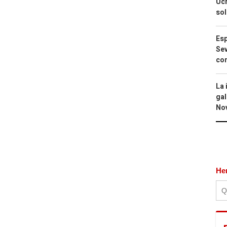
Ucr
so
Esp
Sev
con
La 
gal
No
He