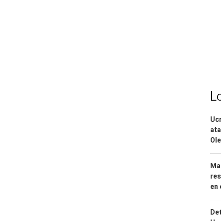
L
Ucr
ata
Ole
Mar
res
en 
Det