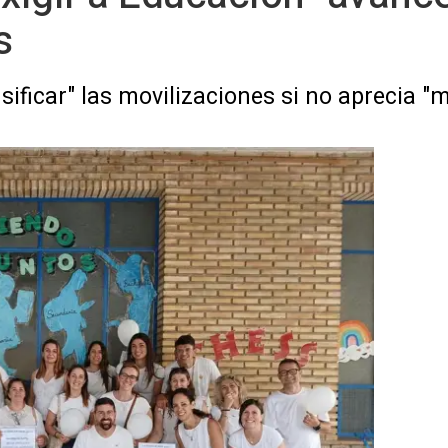
s
sificar" las movilizaciones si no aprecia "