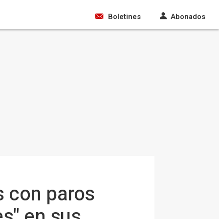
Boletines
Abonados
s con paros
es" en sus