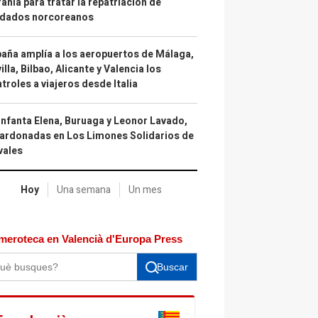
ania para tratar la repatriación de
ldados norcoreanos
aña amplía a los aeropuertos de Málaga,
illa, Bilbao, Alicante y Valencia los
troles a viajeros desde Italia
infanta Elena, Buruaga y Leonor Lavado,
ardonadas en Los Limones Solidarios de
vales
Hoy
Una semana
Un mes
meroteca en Valencià d'Europa Press
Buscar