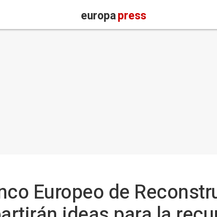
europa
press
anco Europeo de Reconstr
rtirán ideas para la rec