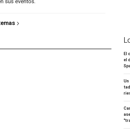
en sus eventos.
 temas
L
El 
el 
Spa
Un 
tad
ri
Can
ase
"tr