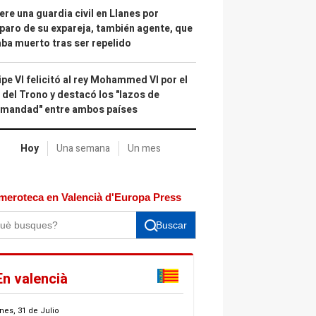
re una guardia civil en Llanes por
paro de su expareja, también agente, que
ba muerto tras ser repelido
ipe VI felicitó al rey Mohammed VI por el
 del Trono y destacó los "lazos de
rmandad" entre ambos países
Hoy
Una semana
Un mes
meroteca en Valencià d'Europa Press
Buscar
En valencià
nes, 31 de Julio