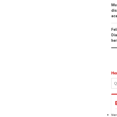
Mue
dis
aca
Fel
Día
he
He
Vier