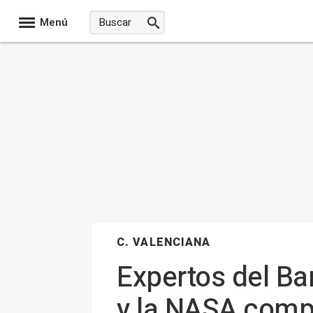
Menú
C. VALENCIANA
Expertos del B
y la NASA compa